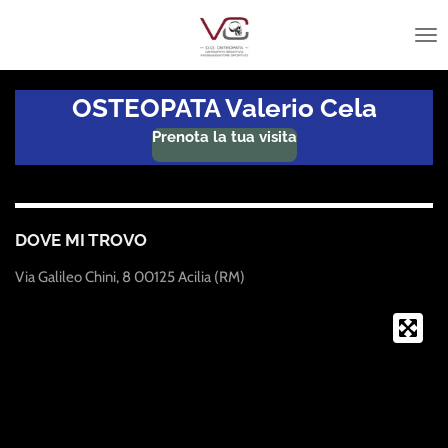
Vai
al
contenuto
principale
OSTEOPATA Valerio Cela
Prenota la tua visita
DOVE MI TROVO
Via Galileo Chini, 8 00125 Acilia (RM)